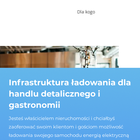
Dla kogo
Infrastruktura ładowania dla
handlu detalicznego i
gastronomii
Jesteś właścicielem nieruchomości i chciałbyś
zaoferować swoim klientom i gościom możliwość
ładowania swojego samochodu energią elektryczną