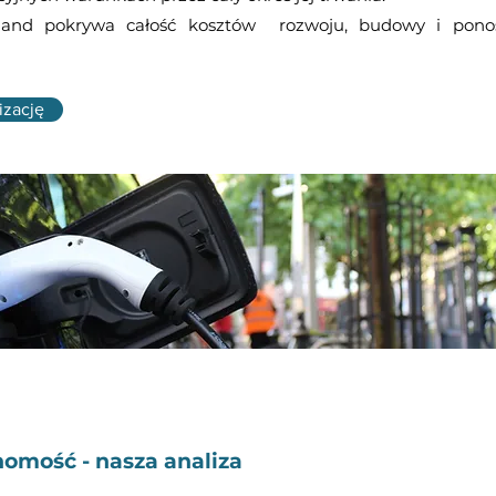
land pokrywa całość kosztów rozwoju, budowy i ponos
izację
omość - nasza analiza