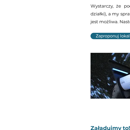
Wystarczy, że po
działki), a my spr
jest możliwa. Nast
Zaproponuj lokal
Załadujmy to!