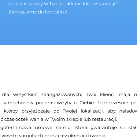
podczas wizyty w Twoim sklepie lub restauracji?
Zapraszamy do kontaktu!
dla wszystkich zaangażowanych: Twoi klienci mają m
 samochodów podczas wizyty u Ciebie. Jednocześnie po
 którzy przyjeżdżają do Twojej lokalizacji, aby naład
ć czas oczekiwania w Twoim sklepie lub restauracji.
goterminową umowę najmu, która gwarantuje Ci stał
cyjnych warunkach przez cały okres jej trwania.