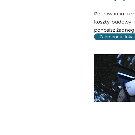
P
o zawarciu um
koszty budowy i 
ponosisz żadnego
Zaproponuj lokal