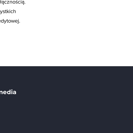
łącznością.
ystkich
edytowej.
media