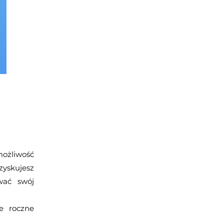
ożliwość
zyskujesz
ować swój
e roczne